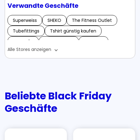
Verwandte Geschäfte
Superweiss
SHEKO
The Fitness Outlet
Tubefittings
Tshirt günstig kaufen
Tanzer24
UNA ORGANIC
BOXXCO
Alle Stores anzeigen
Bienenpatenschaft
Betonfarben
Baufibaufi
Buonissimo World
Brigitte Box
Bezugberater-shop
Berrylook
Bärbel Drexel
Buchstabenzug24
Braupartner
Beliebte Black Friday
Blitzhandel24
BARBARA BOX
Buchmaxe
Geschäfte
Braufabrik Gutscheine - Mai 2024
Blitzeranwalt Gutscheine - Mai 2024