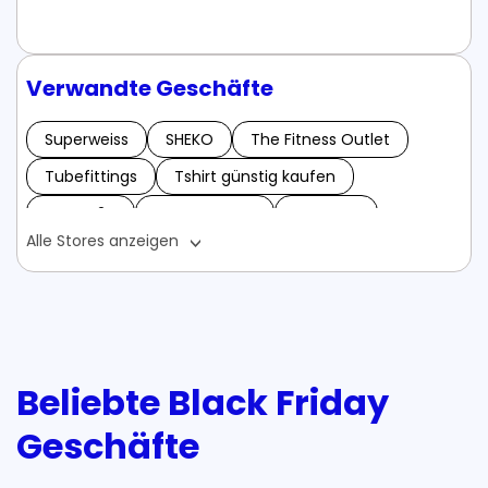
Verwandte Geschäfte
Superweiss
SHEKO
The Fitness Outlet
Tubefittings
Tshirt günstig kaufen
Tanzer24
UNA ORGANIC
BOXXCO
Alle Stores anzeigen
Bienenpatenschaft
Betonfarben
Baufibaufi
Buonissimo World
Brigitte Box
Bezugberater-shop
Berrylook
Bärbel Drexel
Buchstabenzug24
Braupartner
Beliebte Black Friday
Blitzhandel24
Buchmaxe
Geschäfte
Braufabrik Gutscheine - Mai 2024
Bodenheizung24 Gutscheine - Mai 2024