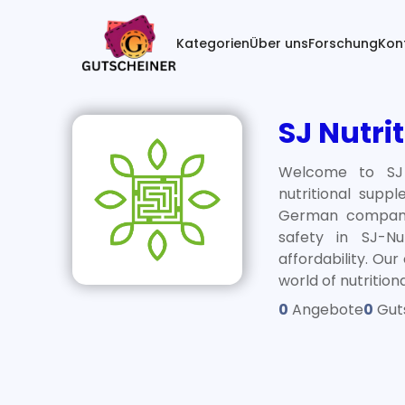
(current)
Kategorien
Über uns
Forschung
Kon
SJ Nutri
Welcome to SJ N
nutritional supp
German company 
safety in SJ-Nu
affordability. Ou
world of nutritio
0
Angebote
0
Gut