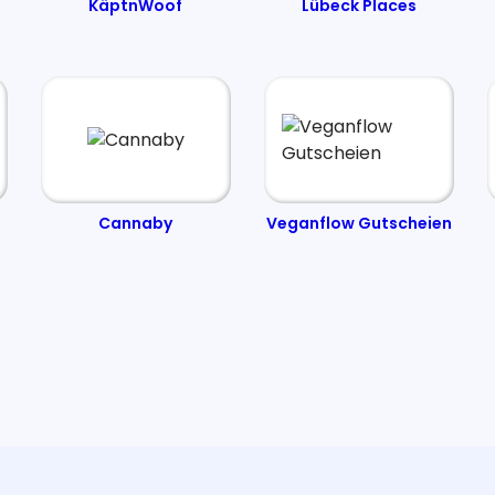
KäptnWoof
Lübeck Places
Cannaby
Veganflow Gutscheien