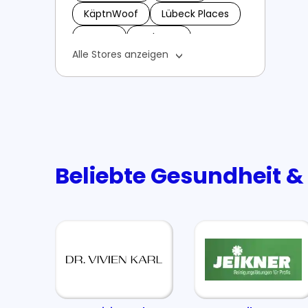
KäptnWoof
Lübeck Places
Lesara
Malango
Alle Stores anzeigen
Cannaverde Gutscheine
Cannaby
Veganflow Gutscheien
Exklusive Yverum Gutscheine &
Rabattcodes – Jetzt sparen!
Beliebte Gesundheit &
Amino4u