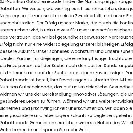
SJ-Nutrition Gutscheinecode finden Sie Nahrungsergänzungsm
Rabatten. Wir wissen, wie wichtig es ist, sicherzustellen, dass
Nahrungsergänzungsmitteln einen Zweck erfüllt, und unser En
unerschütterlich. Der Erfolg unserer Marke, der durch die kon
unterstrichen wird, ist ein Beweis für unser unerschütterlich
das Vertrauen, das wir bei gesundheitsbewussten Verbrauch
Erfolg nicht nur eine Widerspiegelung unserer bisherigen Erfol
bessere Zukunft. Unser schnelles Wachstum und unsere zune
idealen Partner für diejenigen, die eine langfristige, fruchtb
als Einzelperson auf der Suche nach den besten Sonderange
als Unternehmen auf der Suche nach einem zuverlässigen Partn
Rabattecode ist bereit, Ihre Erwartungen zu übertreffen. Mi
Nutrition Gutscheincode, das auf unterschiedliche Gesundheit
widmen wir uns der Bereitstellung innovativer Lösungen, die Ei
gesünderes Leben zu führen. Während wir uns weiterentwickeln
Sicherheit und Erschwinglichkeit unerschütterlich. Wir laden Si
eine gesündere und lebendigere Zukunft zu begleiten, geleitet 
Rabattecode Gemeinsam erreichen wir neue Höhen des Wohlbe
Gutscheiner.de und sparen Sie mehr Geld.