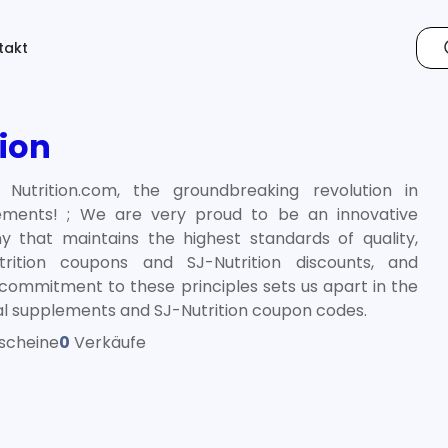
takt
tion
utrition.com, the groundbreaking revolution in
lements! ; We are very proud to be an innovative
that maintains the highest standards of quality,
trition coupons and SJ-Nutrition discounts, and
r commitment to these principles sets us apart in the
nal supplements and SJ-Nutrition coupon codes.
scheine
0
Verkäufe