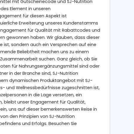
ittel mit Gutscheinecode und SJ-Nutrition
 jedes Element in unseren
gagement für diesen Aspekt ist
tinuierliche Erweiterung unseres Kundenstamms
es Engagement für Qualität mit Rabattcodes und
ern gewonnen haben. Wir glauben, dass dieser
ge ist, sondern auch ein Versprechen auf eine
hmende Beliebtheit machen uns zu einem
are Zusammenarbeit suchen. Ganz gleich, ob Sie
boten für Nahrungsergänzungsmittel sind oder
er in der Branche sind, SJ-Nutrition
t einem dynamischen Produktangebot mit SJ-
s- und Wellnessbedürfnisse zugeschnitten ist,
nzelpersonen in die Lage versetzen, ein
, bleibt unser Engagement für Qualität,
e ein, uns auf dieser bemerkenswerten Reise in
von den Prinzipien von SJ-Nutrition
findens und Erfolgs. Besuchen Sie