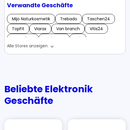
Verwandte Geschäfte
Mijo Naturkosmetik
Trebado
Taschen24
TopFit
Viarax
Van branch
Vitis24
Vengelium
VagiQUICK
Wix
Alle Stores anzeigen
Weihnachtsbaumland
WeSmartify
Wattmeister
WoodBury Gutscheine
Winario
Werbescheibe
Wake&Bake
WOLL Onlineshop
whosjacob
Beliebte Elektronik
Wacholder-Express
XTRA FUEL
Geschäfte
XBODY Nutrition
Yubiyai Gutscheine
Yabonet
Zweitausendeins
Zweisser Gutscheine
ZellREvital
22breakfast
123möbel
1000Books
1&1