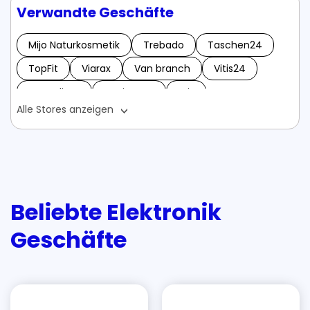
Verwandte Geschäfte
Mijo Naturkosmetik
Trebado
Taschen24
TopFit
Viarax
Van branch
Vitis24
Vengelium
VagiQUICK
Wix
Alle Stores anzeigen
Weihnachtsbaumland
WeSmartify
WoodBury Gutscheine
Winario
Werbescheibe
Wake&Bake
WOLL Onlineshop
whosjacob
Beliebte Elektronik
Wacholder-Express
XTRA FUEL
Geschäfte
XBODY Nutrition
Yubiyai Gutscheine
Yeelight
Yabonet
Zweitausendeins
Zweisser Gutscheine
ZellREvital
22breakfast
123möbel
1000Books
1&1