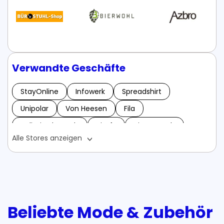
Verwandte Geschäfte
StayOnline
Infowerk
Spreadshirt
Unipolar
Von Heesen
Fila
Unlimited Brands
Vitafy
VitaNaturals
Alle Stores anzeigen
304 Clothing
Bürostuhl-Shop
Bloomingdales
Bierwohl Gutscheine - Mai 2024
Azbro Gutscheine - Mai 2024
Aurum Jewelry Gutscheine - Mai 2024
Beliebte Mode & Zubehör