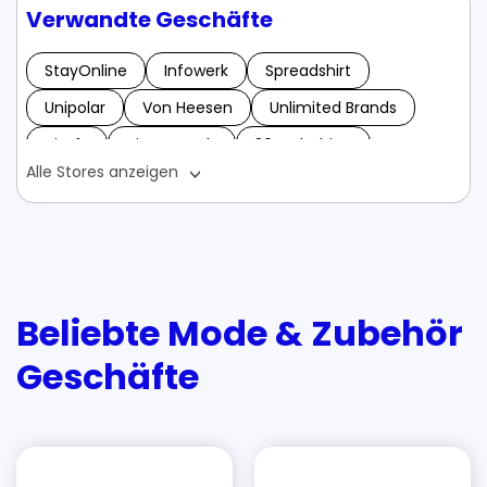
Verwandte Geschäfte
StayOnline
Infowerk
Spreadshirt
Unipolar
Von Heesen
Unlimited Brands
Vitafy
VitaNaturals
304 Clothing
Alle Stores anzeigen
Bürostuhl-Shop
Bloomingdales
Belladonna Naturkosmetik
Bierwohl Gutscheine - Mai 2024
Azbro Gutscheine - Mai 2024
Beliebte Mode & Zubehör
Aurum Jewelry Gutscheine - Mai 2024
Geschäfte