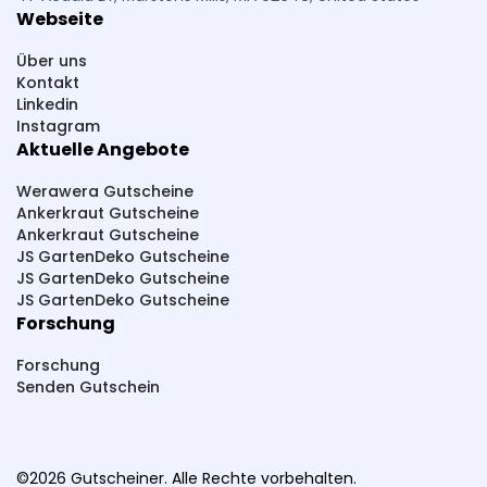
PHC Beauty
Pestana
Parfümerie Pieper
Webseite
PlayLove
PhalluMAX
Perfekt-Bau
Über uns
Paketsafe
Pink Box
Pferdefutter
Kontakt
Linkedin
Pepperworld Hot Shop
PAGOPACE
Instagram
Aktuelle Angebote
Summer Foot
SteuerGo
Spirit Of Island
Sneakerprofi
SK Cosmetik
SHAPE BOX
Werawera Gutscheine
Ankerkraut Gutscheine
Scherzwelt
Syprin
studioNOOKS
Ankerkraut Gutscheine
JS GartenDeko Gutscheine
Sportmarken24
Sparstrom
Smarttarif24
JS GartenDeko Gutscheine
JS GartenDeko Gutscheine
Sh24
Sanicare
SwissRuigor
Studio 67
Forschung
Source Healing
Slowjuice
Forschung
ShredRack Dachträger
Schwitzen
Senden Gutschein
Sammy Dress
Streetbooster
Sport-Kanze
SOTA Outdoor
SlimCOOL
Schmidt-Freizeit
©2026 Gutscheiner. Alle Rechte vorbehalten.
Trumer Holz
The Hookah
TecMaXX