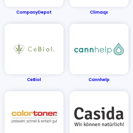
Elpumps Schweiz
Edles Fleisch
EUFORY
CompanyDepot
Climaqx
Energieausweise senercon
Elektro4000
EasyCookAsia
ESS Schilderfabrik
Emotion-24
EH-Möbel
E.COOLINE
French Connection
Florade
Finemills
FertiQUICK
Fashion For Home
Fotopost24
Fleur-Dessous
Filterzentrale
FERTIG-LESEBRILLE
Familiara
Für den Rücken
CeBiol
Cannhelp
Foodhall
Flaschenland
Filamentpreis
Fembites
Fairnatural
Funkklingel24
FOBCHECK
Fitnessguru
Fellfreude
FABRIKSgeist
Gym Nutrition
Grappashop
Gesunde Pfanne
Gastrokontor Ludewig