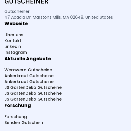
Ralf Moll Fastensuppen
PURU
Piercing-Store
Petromax
PCO hygiene
Pressbar Säfte
Gutscheiner
47 Acadia Dr, Marstons Mills, MA 02648, United States
PHC Beauty
Pestana
Parfümerie Pieper
Webseite
PlayLove
PhalluMAX
Perfekt-Bau
Über uns
Paketsafe
Pink Box
Pferdefutter
Kontakt
Linkedin
Pepperworld Hot Shop
PAGOPACE
Instagram
Aktuelle Angebote
Summer Foot
SteuerGo
Spirit Of Island
Sneakerprofi
SK Cosmetik
SHAPE BOX
Werawera Gutscheine
Ankerkraut Gutscheine
Scherzwelt
Syprin
studioNOOKS
Ankerkraut Gutscheine
JS GartenDeko Gutscheine
Sportmarken24
Sparstrom
Smarttarif24
JS GartenDeko Gutscheine
JS GartenDeko Gutscheine
Sh24
Sanicare
SwissRuigor
Studio 67
Forschung
Source Healing
Slowjuice
Forschung
ShredRack Dachträger
Schwitzen
Senden Gutschein
Sammy Dress
Streetbooster
Sport-Kanze