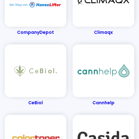
Dachbodentreppen & Holzleitern
Ergotopia
Emmy & Pepe
Egle
EntscheiderClub
Elpumps Schweiz
Edles Fleisch
EUFORY
CompanyDepot
Climaqx
Energieausweise senercon
Elektro4000
EasyCookAsia
ESS Schilderfabrik
Emotion-24
EH-Möbel
E.COOLINE
French Connection
Florade
Finemills
FertiQUICK
Fashion For Home
Fotopost24
Fleur-Dessous
Filterzentrale
FERTIG-LESEBRILLE
Familiara
Für den Rücken
CeBiol
Cannhelp
Foodhall
Flaschenland
Filamentpreis
Fembites
Fairnatural
Funkklingel24
FOBCHECK
Fitnessguru
Fellfreude