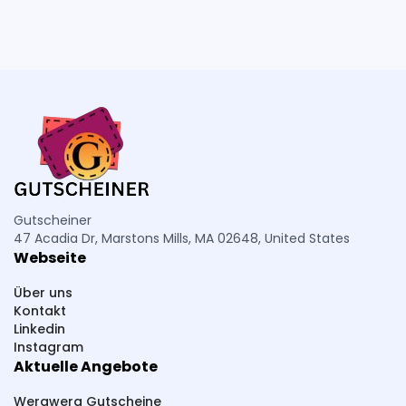
OnPoint
Outdoordino
Odretto High Heels
Outdoor-queen
Odlo
OSTERMANN
Oberwerth
Rieser Nuss
RED RAPTOR
Rümpelrechner
Reitstiefel-Kandel
Rosebags
Reitsport Dohm
Ramershoven
Robin Look
Regal Gastro
Ralf Moll Fastensuppen
PURU
Piercing-Store
Petromax
PCO hygiene
Pressbar Säfte
Gutscheiner
47 Acadia Dr, Marstons Mills, MA 02648, United States
PHC Beauty
Pestana
Parfümerie Pieper
Webseite
PlayLove
PhalluMAX
Perfekt-Bau
Über uns
Paketsafe
Pink Box
Pferdefutter
Kontakt
Linkedin
Pepperworld Hot Shop
PAGOPACE
Instagram
Aktuelle Angebote
Summer Foot
SteuerGo
Spirit Of Island
Sneakerprofi
SK Cosmetik
SHAPE BOX
Werawera Gutscheine