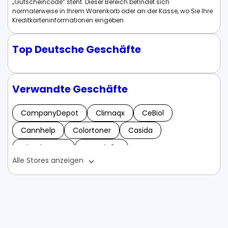
„Gutscheincode“ steht. Dieser Bereich befindet sich
normalerweise in Ihrem Warenkorb oder an der Kasse, wo Sie Ihre
Kreditkarteninformationen eingeben.
Top Deutsche Geschäfte
Verwandte Geschäfte
CompanyDepot
Climaqx
CeBiol
Cannhelp
Colortoner
Casida
CheckForPet
Carsale24
Alle Stores anzeigen
Contact Torwarthandschuhe
Cliq
Cellavita
Carportwerk
Campingtoilette-guenstig
Dymatize
Dr. Dent Bright
Digifoot
DesignCabinet
Dein-Juwelier
Deal Club