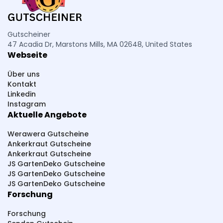
Piercing-Store
Petromax
PCO hygiene
Pressbar Säfte
PHC Beauty
Pestana
Gutscheiner
47 Acadia Dr, Marstons Mills, MA 02648, United States
Parfümerie Pieper
PlayLove
PhalluMAX
Webseite
Perfekt-Bau
Paketsafe
Pink Box
Über uns
Pferdefutter
Pepperworld Hot Shop
Kontakt
Linkedin
PAGOPACE
Summer Foot
SteuerGo
Instagram
Aktuelle Angebote
Spirit Of Island
Sneakerprofi
SK Cosmetik
SHAPE BOX
Scherzwelt
Syprin
Werawera Gutscheine
Ankerkraut Gutscheine
studioNOOKS
Sportmarken24
Sparstrom
Ankerkraut Gutscheine
JS GartenDeko Gutscheine
Smarttarif24
Sh24
Sanicare
JS GartenDeko Gutscheine
JS GartenDeko Gutscheine
SwissRuigor
Studio 67
Source Healing
Forschung
Slowjuice
ShredRack Dachträger
Schwitzen
Forschung
Sammy Dress
Streetbooster
Sport-Kanze