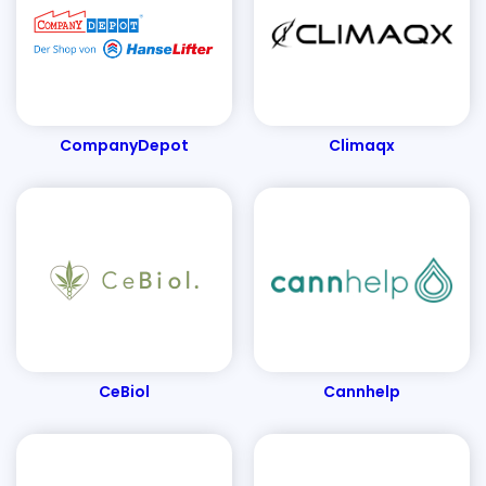
DEVIA Naturkosmetik
Deine Worte
DealBird
Dachbodentreppen & Holzleitern
Ergotopia
Emmy & Pepe
Egle
EntscheiderClub
Elpumps Schweiz
Edles Fleisch
EUFORY
CompanyDepot
Climaqx
Energieausweise senercon
Elektro4000
EasyCookAsia
ESS Schilderfabrik
Emotion-24
EH-Möbel
E.COOLINE
French Connection
Florade
Finemills
FertiQUICK
Fashion For Home
Fotopost24
Fleur-Dessous
Filterzentrale
FERTIG-LESEBRILLE
Familiara
Für den Rücken
CeBiol
Cannhelp
Foodhall
Flaschenland
Filamentpreis
Fembites
Fairnatural
Funkklingel24