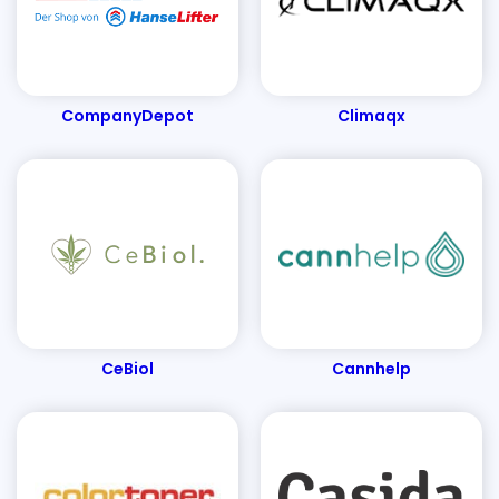
Dachbodentreppen & Holzleitern
Ergotopia
Emmy & Pepe
Egle
EntscheiderClub
Elpumps Schweiz
Edles Fleisch
EUFORY
CompanyDepot
Climaqx
Energieausweise senercon
Elektro4000
EasyCookAsia
ESS Schilderfabrik
Emotion-24
EH-Möbel
E.COOLINE
French Connection
Florade
Finemills
FertiQUICK
Fashion For Home
Fotopost24
Fleur-Dessous
Filterzentrale
FERTIG-LESEBRILLE
Familiara
Für den Rücken
CeBiol
Cannhelp
Foodhall
Flaschenland
Filamentpreis
Fembites
Funkklingel24
FOBCHECK
Fitnessguru
Fellfreude
FABRIKSgeist