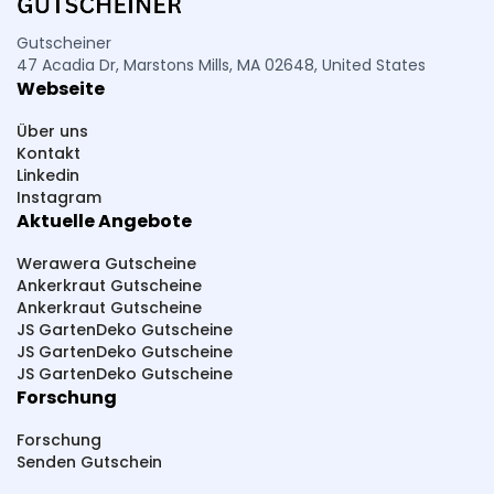
Ralf Moll Fastensuppen
PURU
Piercing-Store
Petromax
PCO hygiene
Pressbar Säfte
Gutscheiner
47 Acadia Dr, Marstons Mills, MA 02648, United States
PHC Beauty
Pestana
Parfümerie Pieper
Webseite
PlayLove
PhalluMAX
Perfekt-Bau
Über uns
Paketsafe
Pink Box
Pferdefutter
Kontakt
Linkedin
Pepperworld Hot Shop
PAGOPACE
Instagram
Aktuelle Angebote
Summer Foot
SteuerGo
Spirit Of Island
Sneakerprofi
SK Cosmetik
SHAPE BOX
Werawera Gutscheine
Ankerkraut Gutscheine
Scherzwelt
Syprin
studioNOOKS
Ankerkraut Gutscheine
JS GartenDeko Gutscheine
Sportmarken24
Sparstrom
Smarttarif24
JS GartenDeko Gutscheine
JS GartenDeko Gutscheine
Sh24
Sanicare
SwissRuigor
Studio 67
Forschung
Source Healing
Slowjuice
Forschung
ShredRack Dachträger
Schwitzen
Senden Gutschein
Sammy Dress
Streetbooster
Sport-Kanze