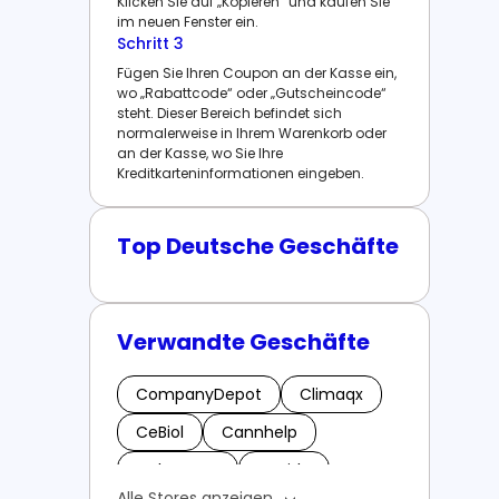
Klicken Sie auf „Kopieren“ und kaufen Sie
im neuen Fenster ein.
Schritt 3
Fügen Sie Ihren Coupon an der Kasse ein,
wo „Rabattcode“ oder „Gutscheincode“
steht. Dieser Bereich befindet sich
normalerweise in Ihrem Warenkorb oder
an der Kasse, wo Sie Ihre
Kreditkarteninformationen eingeben.
Top Deutsche Geschäfte
Verwandte Geschäfte
CompanyDepot
Climaqx
CeBiol
Cannhelp
Colortoner
Casida
Alle Stores anzeigen