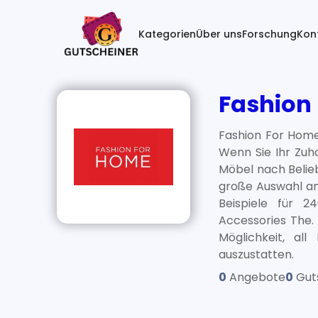
(current)
Kategorien
Über uns
Forschung
Kon
Fashion
Fashion For Home 
Wenn Sie Ihr Zuh
Möbel nach Belieb
große Auswahl an 
Beispiele für 
Accessories The. 
Möglichkeit, al
auszustatten.
0
Angebote
0
Gut