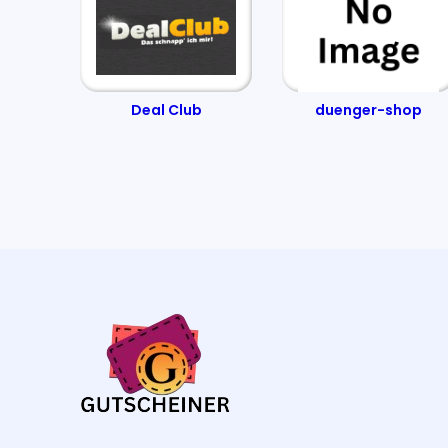
Elektro4000
EasyCookAsia
ESS Schilderfabrik
Emotion-24
EH-Möbel
Deal Club
duenger-shop
E.COOLINE
French Connection
Florade
Finemills
FertiQUICK
Fotopost24
Fleur-Dessous
Filterzentrale
FERTIG-LESEBRILLE
Familiara
Für den Rücken
Foodhall
Flaschenland
Filamentpreis
Fembites
Fairnatural
Funkklingel24
FOBCHECK