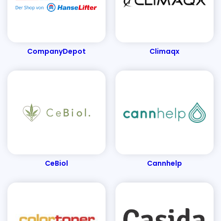
Dachbodentreppen & Holzleitern
Ergotopia
Emmy & Pepe
Egle
EntscheiderClub
Elpumps Schweiz
Edles Fleisch
EUFORY
CompanyDepot
Climaqx
Energieausweise senercon
Elektro4000
EasyCookAsia
ESS Schilderfabrik
Emotion-24
EH-Möbel
E.COOLINE
French Connection
Florade
Finemills
FertiQUICK
Fashion For Home
Fotopost24
Fleur-Dessous
Filterzentrale
FERTIG-LESEBRILLE
Familiara
Für den Rücken
CeBiol
Cannhelp
Foodhall
Flaschenland
Filamentpreis
Fembites
Fairnatural
Funkklingel24
FOBCHECK
Fitnessguru
Fellfreude