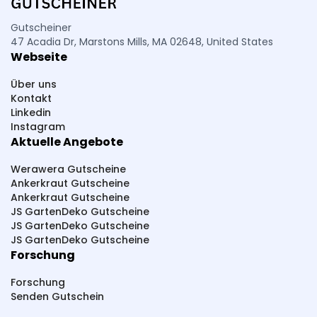
Ralf Moll Fastensuppen
PURU
Piercing-Store
Petromax
PCO hygiene
Pressbar Säfte
Gutscheiner
47 Acadia Dr, Marstons Mills, MA 02648, United States
PHC Beauty
Pestana
Parfümerie Pieper
Webseite
PlayLove
PhalluMAX
Perfekt-Bau
Über uns
Paketsafe
Pink Box
Pferdefutter
Kontakt
Linkedin
Pepperworld Hot Shop
PAGOPACE
Instagram
Aktuelle Angebote
Summer Foot
SteuerGo
Spirit Of Island
Sneakerprofi
SK Cosmetik
SHAPE BOX
Werawera Gutscheine
Ankerkraut Gutscheine
Scherzwelt
Syprin
studioNOOKS
Ankerkraut Gutscheine
JS GartenDeko Gutscheine
Sportmarken24
Sparstrom
Smarttarif24
JS GartenDeko Gutscheine
JS GartenDeko Gutscheine
Sh24
Sanicare
SwissRuigor
Studio 67
Forschung
Source Healing
Slowjuice
Forschung
ShredRack Dachträger
Schwitzen
Senden Gutschein
Sammy Dress
Streetbooster
Sport-Kanze