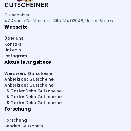
Ralf Moll Fastensuppen
PURU
Piercing-Store
Petromax
PCO hygiene
Pressbar Säfte
Gutscheiner
47 Acadia Dr, Marstons Mills, MA 02648, United States
PHC Beauty
Pestana
Parfümerie Pieper
Webseite
PlayLove
PhalluMAX
Perfekt-Bau
Über uns
Paketsafe
Pink Box
Pferdefutter
Kontakt
Linkedin
Pepperworld Hot Shop
PAGOPACE
Instagram
Aktuelle Angebote
Summer Foot
SteuerGo
Spirit Of Island
Sneakerprofi
SK Cosmetik
SHAPE BOX
Werawera Gutscheine
Ankerkraut Gutscheine
Scherzwelt
Syprin
studioNOOKS
Ankerkraut Gutscheine
JS GartenDeko Gutscheine
Sportmarken24
Sparstrom
Smarttarif24
JS GartenDeko Gutscheine
JS GartenDeko Gutscheine
Sh24
Sanicare
SwissRuigor
Studio 67
Forschung
Source Healing
Slowjuice
Forschung
ShredRack Dachträger
Schwitzen
Senden Gutschein