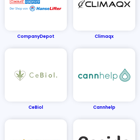
Dachbodentreppen & Holzleitern
Ergotopia
Emmy & Pepe
Egle
EntscheiderClub
Elpumps Schweiz
Edles Fleisch
EUFORY
CompanyDepot
Climaqx
Energieausweise senercon
Elektro4000
EasyCookAsia
ESS Schilderfabrik
Emotion-24
EH-Möbel
E.COOLINE
French Connection
Florade
Finemills
FertiQUICK
Fashion For Home
Fotopost24
Fleur-Dessous
Filterzentrale
FERTIG-LESEBRILLE
Familiara
Für den Rücken
CeBiol
Cannhelp
Foodhall
Flaschenland
Filamentpreis
Fembites
Fairnatural
Funkklingel24
FOBCHECK
Fitnessguru
Fellfreude