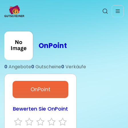
OnPoint
0
Angebote
0
Gutscheine
0
Verkäufe
OnPoint
Bewerten Sie OnPoint