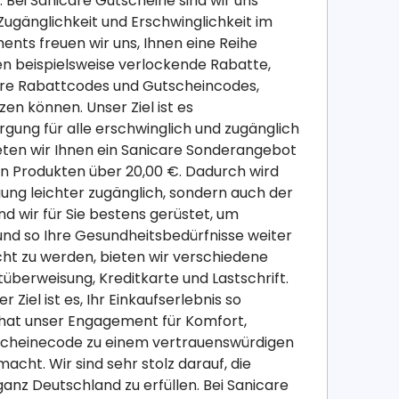
 Bei Sanicare Gutscheine sind wir uns
Zugänglichkeit und Erschwinglichkeit im
ts freuen wir uns, Ihnen eine Reihe
n beispielsweise verlockende Rabatte,
are Rabattcodes und Gutscheincodes,
en können. Unser Ziel ist es
gung für alle erschwinglich und zugänglich
bieten wir Ihnen ein Sanicare Sonderangebot
en Produkten über 20,00 €. Dadurch wird
gung leichter zugänglich, sondern auch der
nd wir für Sie bestens gerüstet, um
und so Ihre Gesundheitsbedürfnisse weiter
ht zu werden, bieten wir verschiedene
berweisung, Kreditkarte und Lastschrift.
 Ziel ist es, Ihr Einkaufserlebnis so
e hat unser Engagement für Komfort,
tscheinecode zu einem vertrauenswürdigen
t. Wir sind sehr stolz darauf, die
nz Deutschland zu erfüllen. Bei Sanicare