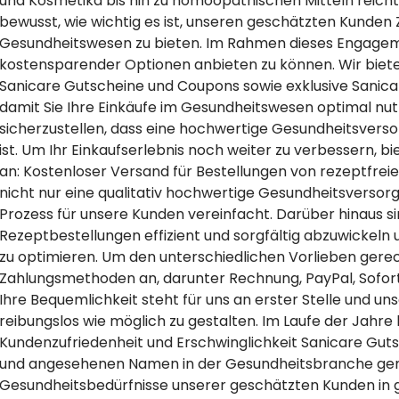
und Kosmetika bis hin zu homöopathischen Mitteln reicht.
bewusst, wie wichtig es ist, unseren geschätzten Kunden 
Gesundheitswesen zu bieten. Im Rahmen dieses Engagemen
kostensparender Optionen anbieten zu können. Wir biete
Sanicare Gutscheine und Coupons sowie exklusive Sanic
damit Sie Ihre Einkäufe im Gesundheitswesen optimal nutz
sicherzustellen, dass eine hochwertige Gesundheitsversor
ist. Um Ihr Einkaufserlebnis noch weiter zu verbessern, 
an: Kostenloser Versand für Bestellungen von rezeptfrei
nicht nur eine qualitativ hochwertige Gesundheitsversor
Prozess für unsere Kunden vereinfacht. Darüber hinaus si
Rezeptbestellungen effizient und sorgfältig abzuwickeln 
zu optimieren. Um den unterschiedlichen Vorlieben gerec
Zahlungsmethoden an, darunter Rechnung, PayPal, Sofortü
Ihre Bequemlichkeit steht für uns an erster Stelle und unser
reibungslos wie möglich zu gestalten. Im Laufe der Jahr
Kundenzufriedenheit und Erschwinglichkeit Sanicare Gu
und angesehenen Namen in der Gesundheitsbranche gemach
Gesundheitsbedürfnisse unserer geschätzten Kunden in ga