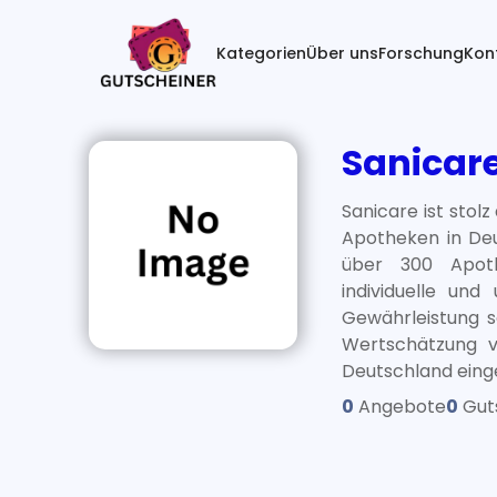
(current)
Kategorien
Über uns
Forschung
Kon
Sanicar
Sanicare ist stol
Apotheken in Deu
über 300 Apoth
individuelle un
Gewährleistung s
Wertschätzung v
Deutschland eing
0
Angebote
0
Gut