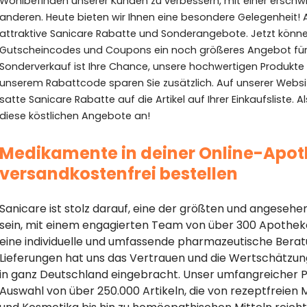
Wohlbefinden unserer Kunden zu verbessern, mit einer ersch
anderen. Heute bieten wir Ihnen eine besondere Gelegenheit! A
attraktive Sanicare Rabatte und Sonderangebote. Jetzt können
Gutscheincodes und Coupons ein noch größeres Angebot für Ih
Sonderverkauf ist Ihre Chance, unsere hochwertigen Produkte 
unserem Rabattcode sparen Sie zusätzlich. Auf unserer Websi
satte Sanicare Rabatte auf die Artikel auf Ihrer Einkaufsliste.
diese köstlichen Angebote an!
Medikamente in deiner Online-Apot
versandkostenfrei bestellen
Sanicare ist stolz darauf, eine der größten und angeseh
sein, mit einem engagierten Team von über 300 Apothek
eine individuelle und umfassende pharmazeutische Berat
Lieferungen hat uns das Vertrauen und die Wertschätzung
in ganz Deutschland eingebracht. Unser umfangreicher Pr
Auswahl von über 250.000 Artikeln, die von rezeptfrei