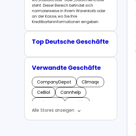
steht. Dieser Bereich befindet sich
normalerweise in Ihrem Warenkorb oder
an der Kasse, wo Sie Ihre
Kreditkarteninformationen eingeben.
Top Deutsche Geschäfte
Verwandte Geschäfte
CompanyDepot
Climaqx
CeBiol
Cannhelp
Colortoner
Casida
Alle Stores anzeigen
CheckForPet
Carsale24
Contact Torwarthandschuhe
Cliq
Cellavita