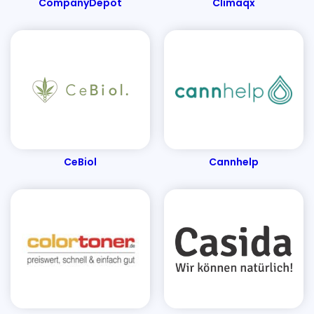
CompanyDepot
Climaqx
Energieausweise senercon
Elektro4000
EasyCookAsia
ESS Schilderfabrik
Emotion-24
EH-Möbel
E.COOLINE
French Connection
Florade
Finemills
FertiQUICK
Fashion For Home
Fotopost24
Fleur-Dessous
Filterzentrale
FERTIG-LESEBRILLE
Familiara
Für den Rücken
CeBiol
Cannhelp
Foodhall
Flaschenland
Filamentpreis
Fembites
Fairnatural
Funkklingel24
FOBCHECK
Fitnessguru
FABRIKSgeist
Gym Nutrition
Grappashop
Gesunde Pfanne
Gastrokontor Ludewig
Good Vita
GERGroup
Gartenbrunnen