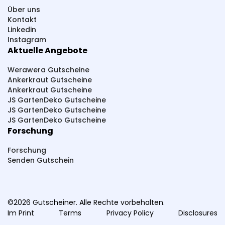
PlayLove
PhalluMAX
Perfekt-Bau
Über uns
Paketsafe
Pink Box
Pferdefutter
Kontakt
Linkedin
Pepperworld Hot Shop
PAGOPACE
Instagram
Aktuelle Angebote
Summer Foot
SteuerGo
Spirit Of Island
Sneakerprofi
SK Cosmetik
SHAPE BOX
Werawera Gutscheine
Ankerkraut Gutscheine
Scherzwelt
Syprin
studioNOOKS
Ankerkraut Gutscheine
JS GartenDeko Gutscheine
Sportmarken24
Sparstrom
Smarttarif24
JS GartenDeko Gutscheine
JS GartenDeko Gutscheine
Sh24
Sanicare
SwissRuigor
Studio 67
Forschung
Source Healing
Slowjuice
Forschung
ShredRack Dachträger
Schwitzen
Senden Gutschein
Sammy Dress
Streetbooster
Sport-Kanze
SOTA Outdoor
SlimCOOL
Schmidt-Freizeit
©2026 Gutscheiner. Alle Rechte vorbehalten.
Trumer Holz
The Hookah
TecMaXX
Im Print
Terms
Privacy Policy
Disclosures
Velocate
Vitasation