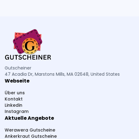
Outdoor-queen
Odlo
OSTERMANN
Oberwerth
Rieser Nuss
RED RAPTOR
Rümpelrechner
Reitstiefel-Kandel
RAU Cosmetics
Rosebags
Reitsport Dohm
Ramershoven
Robin Look
Regal Gastro
Ralf Moll Fastensuppen
PURU
Piercing-Store
Petromax
PCO hygiene
Pressbar Säfte
Gutscheiner
47 Acadia Dr, Marstons Mills, MA 02648, United States
PHC Beauty
Pestana
Parfümerie Pieper
Webseite
PlayLove
PhalluMAX
Perfekt-Bau
Über uns
Paketsafe
Pink Box
Pferdefutter
Kontakt
Linkedin
Pepperworld Hot Shop
PAGOPACE
Instagram
Aktuelle Angebote
Summer Foot
SteuerGo
Spirit Of Island
Sneakerprofi
SK Cosmetik
SHAPE BOX
Werawera Gutscheine
Ankerkraut Gutscheine