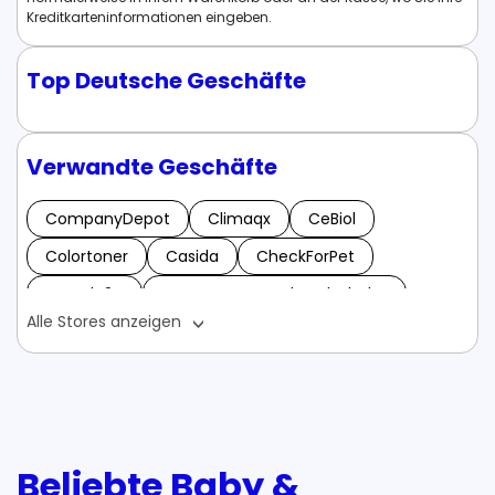
Kreditkarteninformationen eingeben.
Top Deutsche Geschäfte
Verwandte Geschäfte
CompanyDepot
Climaqx
CeBiol
Colortoner
Casida
CheckForPet
Carsale24
Contact Torwarthandschuhe
Alle Stores anzeigen
Cliq
Cellavita
Carportwerk
Campingtoilette-guenstig
Dymatize
Dr. Dent Bright
Digifoot
DesignCabinet
Dein-Juwelier
Deal Club
duenger-shop
Beliebte Baby &
Display Sales
Die Moebelfundgrube